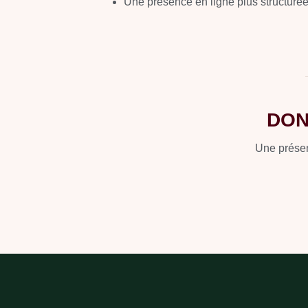
Une présence en ligne plus structuré
DON
Une présenc