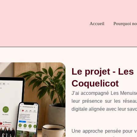
Instagram
LinkedIn
E-
WhatsApp
mail
Accueil
Pourquoi no
Le projet - Le
Coquelicot
J’ai accompagné Les Menuise
leur présence sur les résea
digitale alignée avec leur savoi
Une approche pensée pour valo